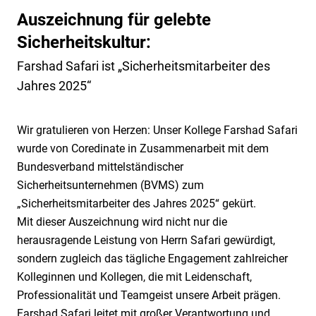
Technische Sicherheit
Qualität
Hafensicherheit gem. ISPS-Code
Karriere
Auszeichnung für gelebte
Mobile Sicherheit
Nachhaltigkeit / Umweltschutz
Alarmüberwachung
Sicherheit als Beruf
Museale Sicherheit
Sicherheitskultur:
Jobbörse
Weitere Dienstleistungen
Grundsatzerklärung (LkSG)
Alarmverfolgung / Interventionsdienst
Ausbildung
Aufschaltung Ihrer Alarmanlage
Objekt- & Werkschutz
Farshad Safari ist „Sicherheitsmitarbeiter des
Hinweisgeberportal (HinSchG und LkSG)
Arbeitnehmer*innenüberlassung
Quereinstieg
Geld- & Werttransporte
Digitaler Empfang
Sicherheit für KRITIS
Jahres 2025“
Arbeitsschutz
Mobile Baustellenbewachung
Drohnen
Sicherheit im Justizvollzug
Betriebs- & Werksfeuerwehr
Revierstreifendienst
KWS Video Control
Sicherheit für die Luftfahrt
Wir gratulieren von Herzen: Unser Kollege Farshad Safari
Betrieblicher Rettungsdienst
Urlaubsservice
Notruf- & Serviceleitstelle
wurde von Coredinate in Zusammenarbeit mit dem
Rezeptionsdienste
Brandschutz
Bundesverband mittelständischer
Videofernüberwachung
Shopguard
Sicherheitsunternehmen (BVMS) zum
Bundeswehrliegenschaften
Tor- & Empfangsdienst
„Sicherheitsmitarbeiter des Jahres 2025“ gekürt.
Consulting
Veranstaltungssicherheit
Mit dieser Auszeichnung wird nicht nur die
Diensthundeführer
VIP Service
herausragende Leistung von Herrn Safari gewürdigt,
Facility Management
sondern zugleich das tägliche Engagement zahlreicher
Kolleginnen und Kollegen, die mit Leidenschaft,
Professionalität und Teamgeist unsere Arbeit prägen.
Farshad Safari leitet mit großer Verantwortung und