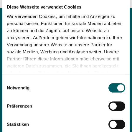
Diese Webseite verwendet Cookies
Wir verwenden Cookies, um Inhalte und Anzeigen zu
personalisieren, Funktionen für soziale Medien anbieten
zu können und die Zugriffe auf unsere Website zu
analysieren. Außerdem geben wir Informationen zu Ihrer
Verwendung unserer Website an unsere Partner für
soziale Medien, Werbung und Analysen weiter. Unsere
Partner führen diese Informationen möglicherweise mit
weiteren Daten zusammen, die Sie ihnen bereitgestellt
oder die sie im Rahmen Ihrer Nutzung der Dienste
gesammelt haben. Wenn Sie Ihre Einwilligung zur
Einwilligungsauswahl
Datenverarbeitung Ihrer Nutzerdaten erteilen, willigen Sie
Notwendig
auch in die Übermittlung personenbezogener Daten in die
USA ein. Einige Dienstleister, deren Diensten wir uns
Unsere Leistungen im Überblick:
Präferenzen
bedienen, wie z.B. Google Analytics und Facebook,
Einlasskontrollen
haben ihren Sitz in den USA (Einzelheiten in unserer
Personen– und Gepäckkontrollen
Datenschutzerklärung). Trotzdem steht die
Statistiken
Lenkung von Besucherströmen
Zusammenarbeit mit Dienstleistern aus den USA durch