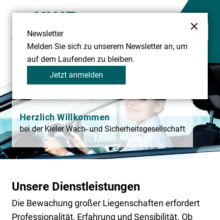
Newsletter
Open 
Melden Sie sich zu unserem Newsletter an, um
auf dem Laufenden zu bleiben.
Jetzt anmelden
Besuchen Sie uns auf Facebook
Visit us at Linkedin
Visit us at Xing
Besuchen Sie uns auf Instagram
Besuchen Sie uns auf Youtube
News
Standorte
Herzlich Willkommen
Partner & Abteilungen
bei der Kieler Wach- und Sicherheitsgesellschaft
Mitarbeiter*innen
Broschüre
Startseite
Unsere Dienstleistungen
Dienstleistungen
Die Bewachung großer Liegenschaften erfordert
Personelle Sicherheit
Unternehmen
Professionalität, Erfahrung und Sensibilität. Ob