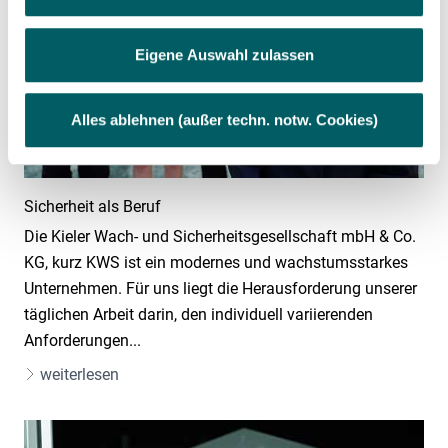
Einwilligung
Sie können Ihre Einwilligung jederzeit widerrufen, indem
Eigene Auswahl zulassen
Sie auf das "
CO
"-Symbol links unten auf der Seite (weiß
auf grünem Hintergrund) klicken.
Alles ablehnen (außer techn. notw. Cookies)
Datenschutzerklärung und Cookie-
Richtlinie
|
Impressum
Sicherheit als Beruf
Folgende Kategorien von Cookies werden durch uns
eingesetzt:
Die Kieler Wach- und Sicherheitsgesellschaft mbH & Co.
KG, kurz KWS ist ein modernes und wachstumsstarkes
Unternehmen. Für uns liegt die Herausforderung unserer
täglichen Arbeit darin, den individuell variierenden
Anforderungen...
weiterlesen