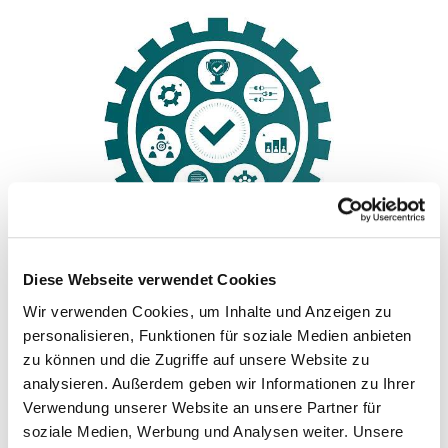
Diese Webseite verwendet Cookies
Wir verwenden Cookies, um Inhalte und Anzeigen zu
Qualitätsmanagement
personalisieren, Funktionen für soziale Medien anbieten
zu können und die Zugriffe auf unsere Website zu
Unser Qualitätsmanagement setzt auf Vertrauen in
analysieren. Außerdem geben wir Informationen zu Ihrer
unsere Mitarbeiter*innen, mobilisiert ihr Know-how, ihre
Verwendung unserer Website an unsere Partner für
soziale Medien, Werbung und Analysen weiter. Unsere
Intelligenz und ihre Verantwortung. Es ist ein System,