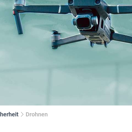
tergrund) klicken.
d Cookie-Richtlinie
|
Impressum
berwachung
Alarmverfolgung /
ookies werden durch uns eingesetzt:
Interventionsdienst
tung Ihrer Alarmanlage
Geld- & Werttransporte
r Empfang
Mobile Baustellenbewac
Revierstreifendienst
eo Control
Urlaubsservice
 Serviceleitstelle
rnüberwachung
herheit
Drohnen