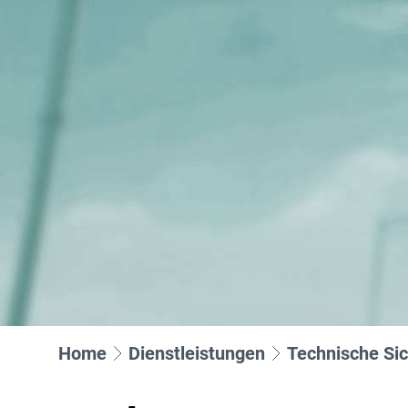
Seite (weiß auf grünem Hin
Datenschutzerklärung un
Hafensicherheit gem. ISPS-Code
Alarmü
Folgende Kategorien von C
Museale Sicherheit
Aufschal
Objekt- & Werkschutz
Digitale
Sicherheit für KRITIS
Drohnen
Sicherheit im Justizvollzug
KWS Vid
Sicherheit für die Luftfahrt
Notruf- &
Rezeptionsdienste
Videofe
Shopguard
Tor- & Empfangsdienst
Home
Dienstleistungen
Technische Sic
Veranstaltungssicherheit