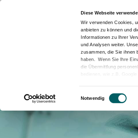
News
Standorte
Partner & Abteilungen
M
Diese Webseite verwende
Wir verwenden Cookies, um
anbieten zu können und di
Informationen zu Ihrer Ve
und Analysen weiter. Unse
zusammen, die Sie ihnen b
haben. Wenn Sie Ihre Einwi
die Übermittlung personenb
bedienen, wie z.B. Google 
unserer Datenschutzerklär
Personelle Sicherheit
Qualität
Sicherheit als Beruf
Technisch
Nachhalt
Ausbildu
durch deren Zertifizierun
Einwilligungsauswahl
Shield 2.0 -
https://www.
Notwendig
europäischen Datenschut
Änderung der Cookie-Aus
Sie können Ihre Einwilligu