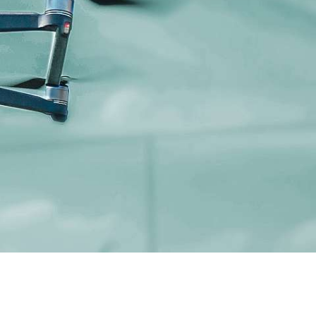
Arbeitnehmer*innenüberlassung
Arbeitsschutz
Betriebs- & Werksfeuerwehr
hung
Betrieblicher Rettungsdienst
Brandschutz
Bundeswehrliegenschaften
Consulting
Diensthundeführer
Facility Management