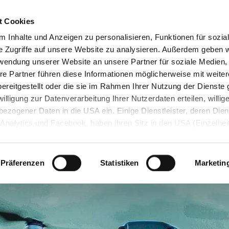
itarbeiter*innen
Broschüre
t Cookies
 Inhalte und Anzeigen zu personalisieren, Funktionen für sozia
e Zugriffe auf unsere Website zu analysieren. Außerdem geben w
rwendung unserer Website an unsere Partner für soziale Medien
Startseite
Dienstleistungen
Un
re Partner führen diese Informationen möglicherweise mit weite
ereitgestellt oder die sie im Rahmen Ihrer Nutzung der Dienst
lligung zur Datenverarbeitung Ihrer Nutzerdaten erteilen, willig
ezogener Daten in die USA ein. Einige Dienstleister, deren Dien
Analytics und Facebook, haben ihren Sitz in den USA (Einzelhei
ung). Trotzdem steht die Zusammenarbeit mit Dienstleistern a
e Sicherheit
igkeit / Umweltschutz
ng
Mobile Sicherheit
Grundsatzerklärung (Lk
Quereinstieg
g und Listung über den Data Privacy Framework – kurz: DPF (sog
dataprivacyframework.gov/s/
) gegenwärtig im Einklang mit de
Präferenzen
Statistiken
Marketin
z.
wahl/Widerruf der Einwilligung
ng jederzeit widerrufen, indem Sie auf das "
CO
"-Symbol links unt