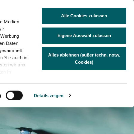
Besuchen Sie uns auf Facebook
Visit us at Linkedin
Visit us at Xing
Besuchen Sie uns au
Besuchen Sie
Alle Cookies zulassen
le Medien
ir
Eigene Auswahl zulassen
, Werbung
ternehmen
Karriere
Jobbörse
ren Daten
e gesammelt
Alles ablehnen (außer techn. notw.
en Sie auch in
Cookies)
sten wir uns
ten in
us den USA
SG)
Weitere Dienstleistungen
Hinweisgeberportal (HinSchG
. Privacy
und LkSG)
m
g
Details zeigen
en auf der